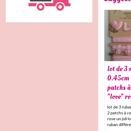
lot de 3
0.45cm 
patchs à
"love" r
lot de 3 rub
2 patchs à co
rose un joli l
ruban différen