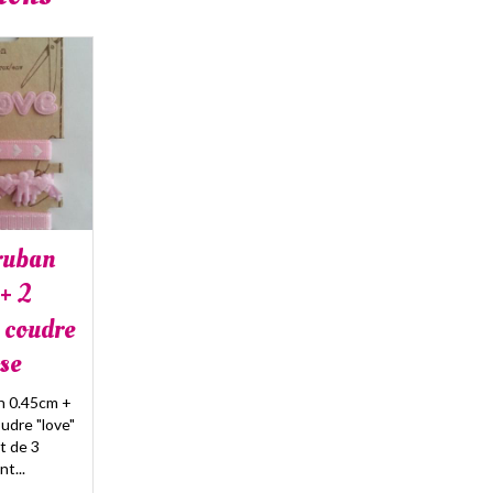
 ruban
+ 2
 coudre
ose
an 0.45cm +
udre "love"
ot de 3
t...