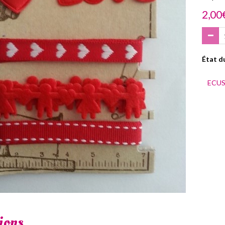
2,00
État du
ECU
ions