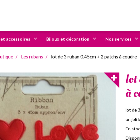
 et accessoires
Bijoux et décoration
Nos services
utique
Les rubans
lot de 3 ruban 0.45cm + 2 patchs à coudre
lot
à c
lot de 
un joli
En stoc
Disponib