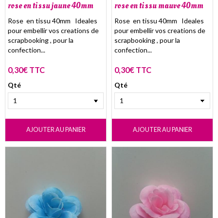
rose en tissu jaune 40mm
rose en tissu mauve 40mm
Rose en tissu 40mm Ideales
Rose en tissu 40mm Ideales
pour embellir vos creations de
pour embellir vos creations de
scrapbooking , pour la
scrapbooking , pour la
confection...
confection...
0,30€ TTC
0,30€ TTC
Qté
Qté
AJOUTER AU PANIER
AJOUTER AU PANIER