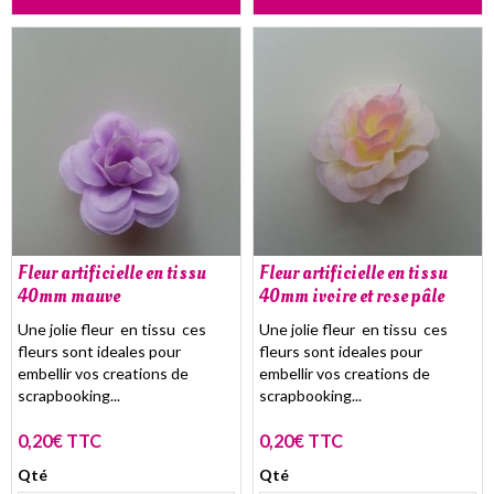
Fleur artificielle en tissu
Fleur artificielle en tissu
40mm mauve
40mm ivoire et rose pâle
Une jolie fleur en tissu ces
Une jolie fleur en tissu ces
fleurs sont ideales pour
fleurs sont ideales pour
embellir vos creations de
embellir vos creations de
scrapbooking...
scrapbooking...
0,20€ TTC
0,20€ TTC
Qté
Qté