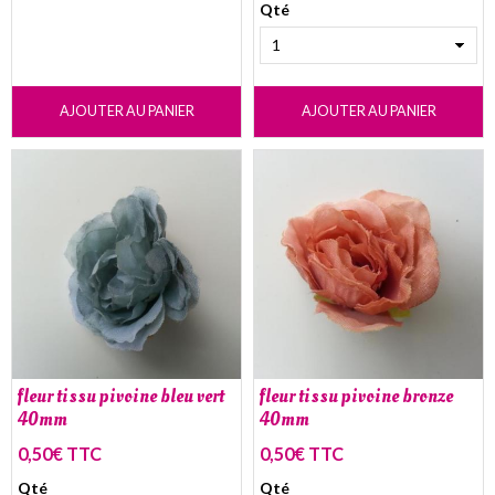
Qté
AJOUTER AU PANIER
AJOUTER AU PANIER
fleur tissu pivoine bleu vert
fleur tissu pivoine bronze
40mm
40mm
0,50€ TTC
0,50€ TTC
Qté
Qté