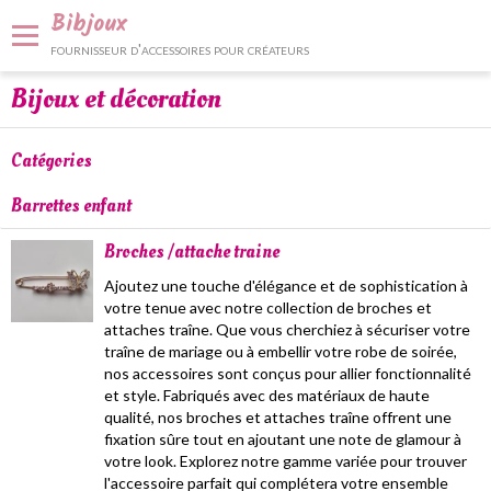
Bibjoux
fournisseur d'accessoires pour créateurs
Bijoux et décoration
Panier
0
Votre compte
Catégories
Accueil
Barrettes enfant
Fournitures et accessoires
Broches /attache traine
Bijoux et décoration
Ajoutez une touche d'élégance et de sophistication à
votre tenue avec notre collection de broches et
Nos services
attaches traîne. Que vous cherchiez à sécuriser votre
traîne de mariage ou à embellir votre robe de soirée,
Contact
nos accessoires sont conçus pour allier fonctionnalité
et style. Fabriqués avec des matériaux de haute
qualité, nos broches et attaches traîne offrent une
fixation sûre tout en ajoutant une note de glamour à
votre look. Explorez notre gamme variée pour trouver
l'accessoire parfait qui complétera votre ensemble