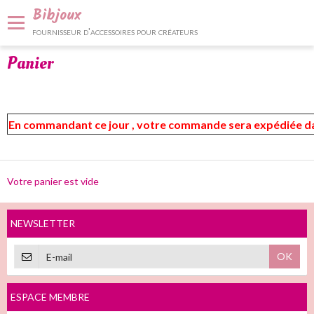
Bibjoux
fournisseur d'accessoires pour créateurs
Panier
Panier
0
Votre compte
Accueil
En commandant ce jour , votre commande sera expédiée dans 
Fournitures et accessoires
Bijoux et décoration
Votre panier est vide
Nos services
NEWSLETTER
Contact
OK
ESPACE MEMBRE