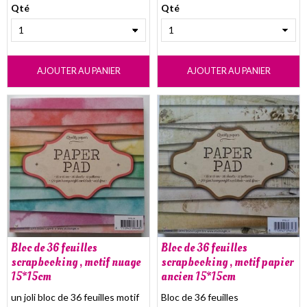
Qté
Qté
AJOUTER AU PANIER
AJOUTER AU PANIER
Bloc de 36 feuilles
Bloc de 36 feuilles
scrapbooking , motif nuage
scrapbooking , motif papier
15*15cm
ancien 15*15cm
un joli bloc de 36 feuilles motif
Bloc de 36 feuilles