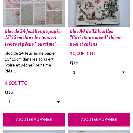
bloc de 24 feuilles de papier
bloc A4 de 32 feuilles
15*15cm dans les tons ert,
"Christmas mood" thême
ivoire et pêche " our time"
noel et chiens
bloc de 24 feuilles de papier
10,00€ TTC
15*15cm dans les tons ert,
Qté
ivoire et pêche " our time"
idéal...
4,00€ TTC
Qté
AJOUTER AU PANIER
AJOUTER AU PANIER