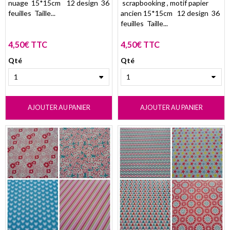
nuage 15*15cm 12 design 36
scrapbooking , motif papier
feuilles Taille...
ancien 15*15cm 12 design 36
feuilles Taille...
4,50€ TTC
4,50€ TTC
Qté
Qté
AJOUTER AU PANIER
AJOUTER AU PANIER