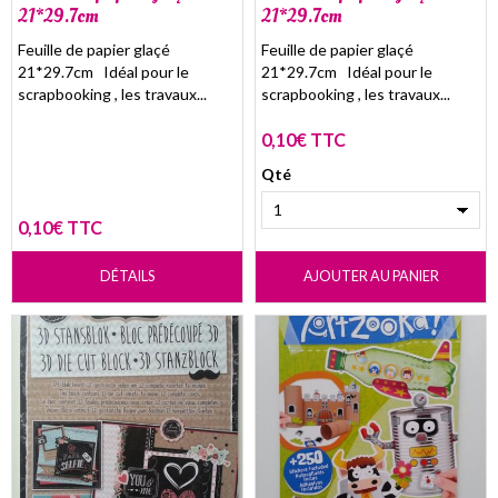
21*29.7cm
21*29.7cm
Feuille de papier glaçé
Feuille de papier glaçé
21*29.7cm Idéal pour le
21*29.7cm Idéal pour le
scrapbooking , les travaux...
scrapbooking , les travaux...
0,10€ TTC
Qté
0,10€ TTC
DÉTAILS
AJOUTER AU PANIER