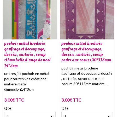
pochoir métal broderie
pochoir métal broderie
gaufrage et decoupage,
gaufrage et decoupage,
dessin , carterie , scrap
dessin , carterie , scrap
ribambelle d'ange de noel
cadre aux coeurs 80*115mm
14*3cm
pochoir métal broderie
gaufrage et decoupage, dessin
un tres joli pochoir en métal
, carterie , scrap cadre aux
pour toutes vos créations
coeurs 80*115mm matière...
matière métal
dimension14*3cm
3,00€ TTC
3,00€ TTC
Qté
Qté