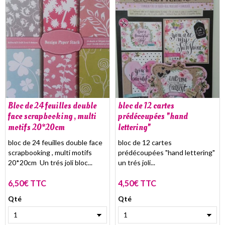
Bloc de 24 feuilles double
bloc de 12 cartes
face scrapbooking , multi
prédécoupées "hand
motifs 20*20cm
lettering"
bloc de 24 feuilles double face
bloc de 12 cartes
scrapbooking , multi motifs
prédécoupées "hand lettering"
20*20cm Un trés joli bloc...
un trés joli...
6,50€ TTC
4,50€ TTC
Qté
Qté