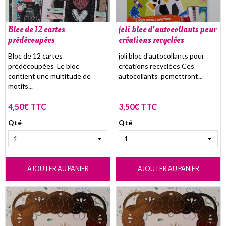
Bloc de 12 cartes
joli bloc d'autocollants pour
prédécoupées
créations recyclées
Bloc de 12 cartes
joli bloc d'autocollants pour
prédécoupées Le bloc
créations recyclées Ces
contient une multitude de
autocollants pemettront...
motifs...
4,50€ TTC
3,50€ TTC
Qté
Qté
AJOUTER AU PANIER
AJOUTER AU PANIER