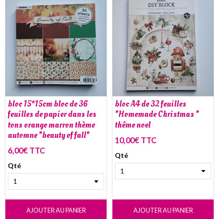
bloc 15*15cm bloc de 36
bloc A4 de 32 feuilles
feuilles de papier dans les
"Homemade Christmas "
tons orange marron thème
thême noel
automne "beauty of fall"
10,00€ TTC
6,00€ TTC
Qté
Qté
AJOUTER AU PANIER
AJOUTER AU PANIER