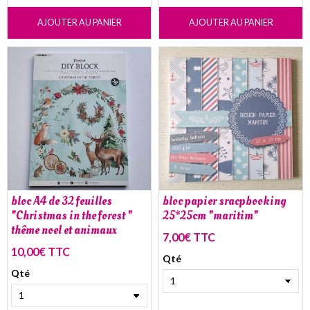
AJOUTER AU PANIER
AJOUTER AU PANIER
bloc A4 de 32 feuilles
bloc papier sracpbooking
"Christmas in the forest "
25*25cm "maritim"
thême noel et animaux
7,00€ TTC
10,00€ TTC
Qté
Qté