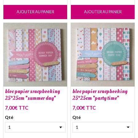
AJOUTER AU PANIER
AJOUTER AU PANIER
bloc papier sracpbooking
bloc papier sracpbooking
25*25cm "summer day"
25*25cm "party time"
7,00€ TTC
7,00€ TTC
Qté
Qté