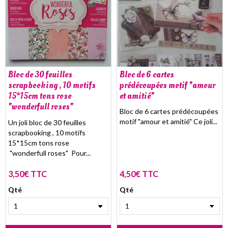
Bloc de 30 feuilles
Bloc de 6 cartes
scrapbooking , 10 motifs
prédécoupées motif "amour
15*15cm tons rose
et amitié"
"wonderfull roses"
Bloc de 6 cartes prédécoupées
motif "amour et amitié" Ce joli...
Un joli bloc de 30 feuilles
scrapbooking , 10 motifs
15*15cm tons rose
"wonderfull roses" Pour...
3,50€ TTC
4,50€ TTC
Qté
Qté