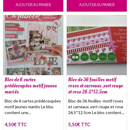
AJOUTER AU PANIER
AJOUTER AU PANIER
Bloc de 6 cartes
Bloc de 36 feuilles motif
prédécoupées motif jeunes
roses et carreaux ,vert rouge
mariés
et rose 26.5*12.5cm
Bloc de 6 cartes prédécoupées
Bloc de 36 feuilles motif roses
motif jeunes mariés Le bloc
et carreaux ,vert rouge et rose
contient une...
26.5*12.5cm Le bloc contient...
4,50€ TTC
5,50€ TTC