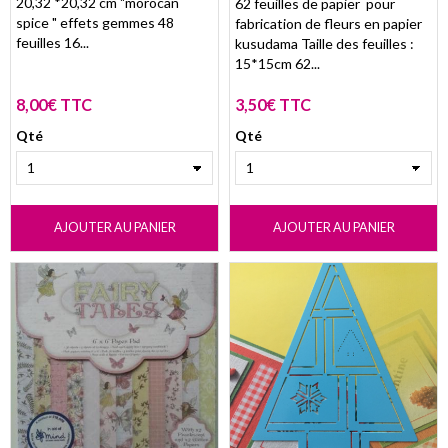
20,32 *20,32 cm "morocan
62 feuilles de papier pour
spice " effets gemmes 48
fabrication de fleurs en papier
feuilles 16...
kusudama Taille des feuilles :
15*15cm 62...
8,00€ TTC
3,50€ TTC
Qté
Qté
AJOUTER AU PANIER
AJOUTER AU PANIER