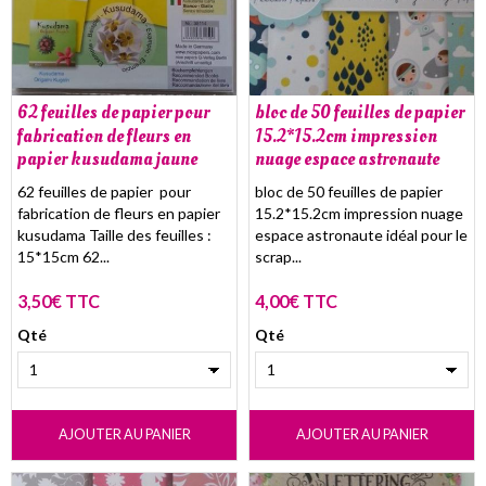
62 feuilles de papier pour
bloc de 50 feuilles de papier
fabrication de fleurs en
15.2*15.2cm impression
papier kusudama jaune
nuage espace astronaute
62 feuilles de papier pour
bloc de 50 feuilles de papier
fabrication de fleurs en papier
15.2*15.2cm impression nuage
kusudama Taille des feuilles :
espace astronaute idéal pour le
15*15cm 62...
scrap...
3,50€ TTC
4,00€ TTC
Qté
Qté
AJOUTER AU PANIER
AJOUTER AU PANIER