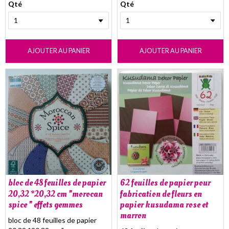
Qté
Qté
AJOUTER AU PANIER
AJOUTER AU PANIER
bloc de 48 feuilles de papier
62 feuilles de papier pour
20,32 *20,32 cm "morocan
fabrication de fleurs en
spice " effets gemmes
papier kusudama rose et
marron
bloc de 48 feuilles de papier