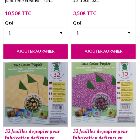
15*15cm 32...
papeterie creative Un...
10,50€ TTC
3,50€ TTC
Qté
Qté
AJOUTER AU PANIER
AJOUTER AU PANIER
32 feuilles de papier pour
32 feuilles de papier pour
fabrication de fleurs en
fabrication de fleurs en