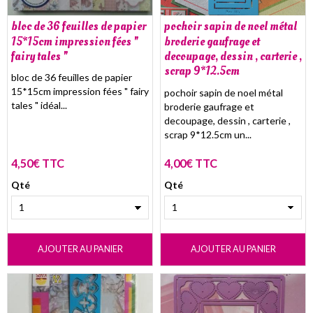
bloc de 36 feuilles de papier
pochoir sapin de noel métal
15*15cm impression fées "
broderie gaufrage et
fairy tales "
decoupage, dessin , carterie ,
scrap 9*12.5cm
bloc de 36 feuilles de papier
15*15cm impression fées " fairy
pochoir sapin de noel métal
tales " idéal...
broderie gaufrage et
decoupage, dessin , carterie ,
scrap 9*12.5cm un...
4,50€ TTC
4,00€ TTC
Qté
Qté
AJOUTER AU PANIER
AJOUTER AU PANIER