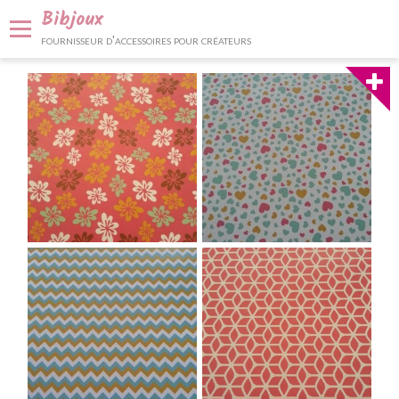
Bibjoux
fournisseur d'accessoires pour créateurs
Panier
0
Votre compte
Accueil
Fournitures et accessoires
Bijoux et décoration
Nos services
Contact