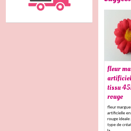
fleur ma
artificie
tissu 4
rouge
fleur margue
artificielle 
rouge ideale
type de créat
la...