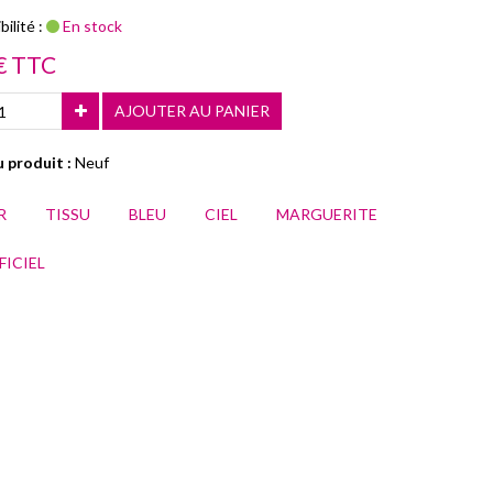
ilité :
En stock
€ TTC
AJOUTER AU PANIER
 produit :
Neuf
R
TISSU
BLEU
CIEL
MARGUERITE
FICIEL