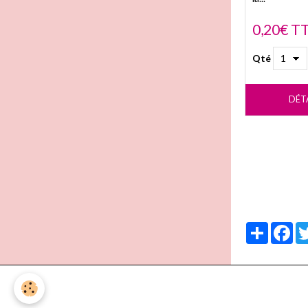
0,20€ T
Qté
DÉT
Partager
Fa