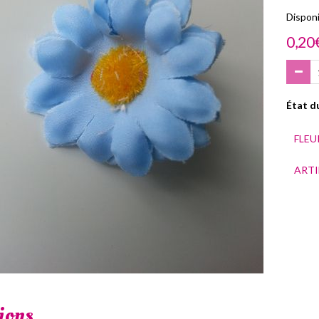
Disponib
0,20
État du
FLEU
ARTI
ions