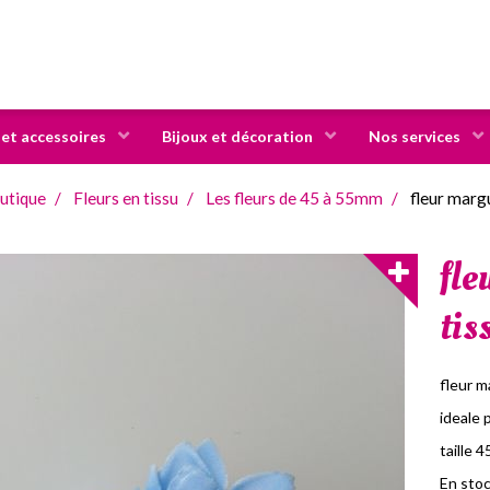
 et accessoires
Bijoux et décoration
Nos services
utique
Fleurs en tissu
Les fleurs de 45 à 55mm
fleur margu
fle
tis
fleur m
ideale 
taille 
En stoc