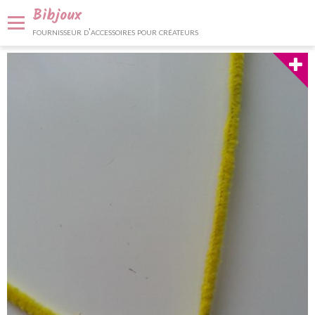
Bibjoux
fournisseur d'accessoires pour créateurs
Panier
0
Votre compte
Accueil
Fournitures et accessoires
Bijoux et décoration
Nos services
Contact