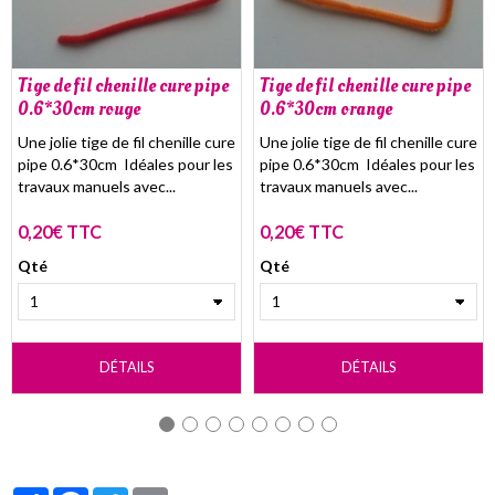
Tige de fil chenille cure pipe
Tige de fil chenille cure pipe
0.6*30cm rouge
0.6*30cm orange
Une jolie tige de fil chenille cure
Une jolie tige de fil chenille cure
pipe 0.6*30cm Idéales pour les
pipe 0.6*30cm Idéales pour les
travaux manuels avec...
travaux manuels avec...
0,20€ TTC
0,20€ TTC
Qté
Qté
DÉTAILS
DÉTAILS