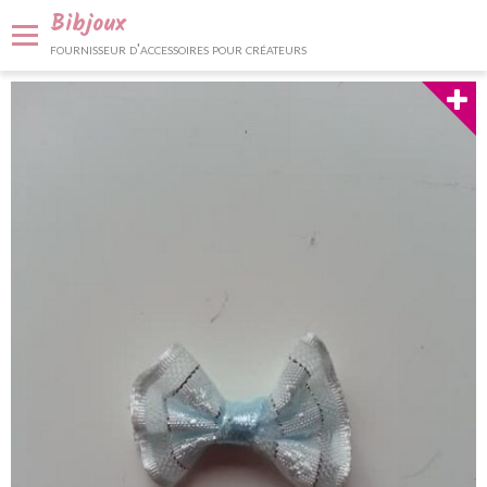
Bibjoux
fournisseur d'accessoires pour créateurs
Panier
0
Votre compte
Accueil
Fournitures et accessoires
Bijoux et décoration
Nos services
Contact