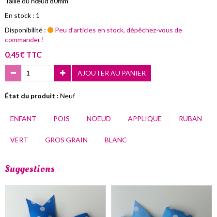
Taille du nœud 80mm
En stock : 1
Disponibilité :
Peu d'articles en stock, dépêchez-vous de
commander !
0,45€ TTC
AJOUTER AU PANIER
État du produit :
Neuf
ENFANT
POIS
NOEUD
APPLIQUE
RUBAN
VERT
GROS GRAIN
BLANC
Suggestions