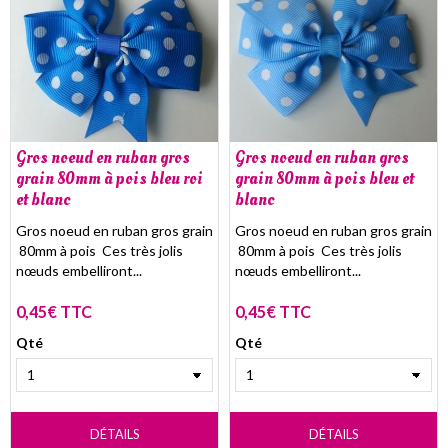
Gros noeud en ruban gros
Gros noeud en ruban gros
grain 80mm à pois bleu roi
grain 80mm à pois bleu et
et blanc
blanc
Gros noeud en ruban gros grain
Gros noeud en ruban gros grain
80mm à pois Ces très jolis
80mm à pois Ces très jolis
nœuds embelliront...
nœuds embelliront...
0,45€ TTC
0,45€ TTC
Qté
Qté
DÉTAILS
DÉTAILS