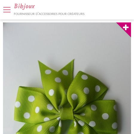
Bibjoux
fournisseur d'accessoires pour créateurs
Panier
0
Votre compte
Accueil
Fournitures et accessoires
Bijoux et décoration
Nos services
Contact