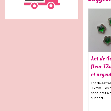
Lot de 4
fleur 12
et argen
Lot de 4stras
12mm Ces c
sont prêt à c
support...