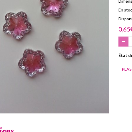
Dimens
En stoc
Disponib
0,65
État du
PLA
ions