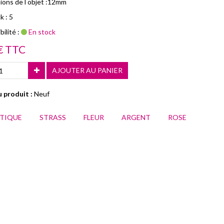
ions de l objet :12mm
k : 5
ilité :
En stock
€ TTC
AJOUTER AU PANIER
 produit :
Neuf
STIQUE
STRASS
FLEUR
ARGENT
ROSE