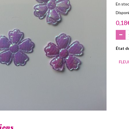
En stoc
Disponib
0,18
État du
FLEU
ions