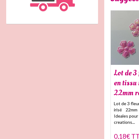
Lot de 3 
en tissu 
22mm r
Lot de 3 fleu
irisé 22mm
Ideales pour 
creations...
0,18€ T