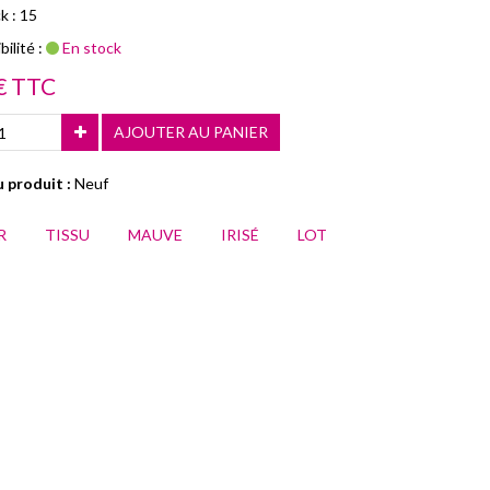
k : 15
ilité :
En stock
€ TTC
AJOUTER AU PANIER
 produit :
Neuf
R
TISSU
MAUVE
IRISÉ
LOT