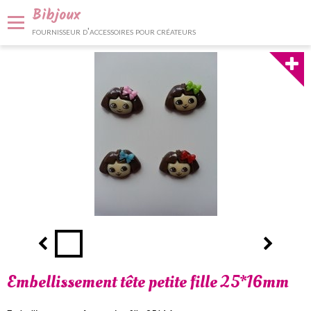
Bibjoux
fournisseur d'accessoires pour créateurs
Panier
0
Votre compte
Accueil
Fournitures et accessoires
Bijoux et décoration
Nos services
Contact
Embellissement tête petite fille 25*16mm