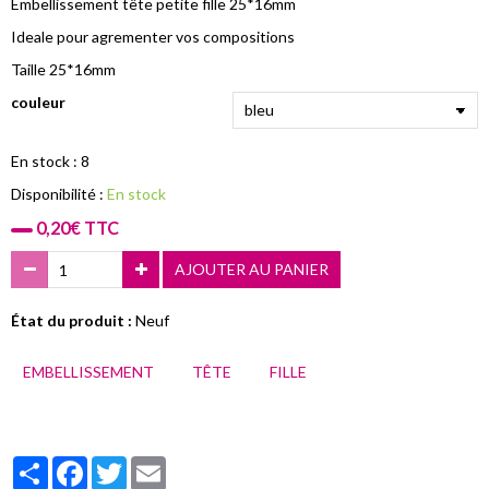
Embellissement tête petite fille 25*16mm
Ideale pour agrementer vos compositions
Taille 25*16mm
couleur
En stock : 8
Disponibilité :
En stock
0,20€ TTC
AJOUTER AU PANIER
État du produit :
Neuf
EMBELLISSEMENT
TÊTE
FILLE
Partager
Facebook
Twitter
Email