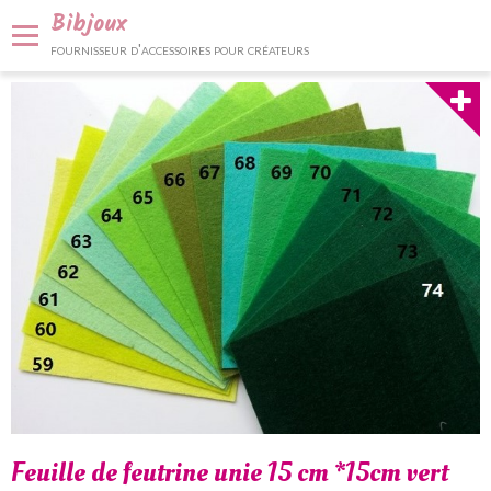
Bibjoux
fournisseur d'accessoires pour créateurs
Panier
0
Votre compte
Accueil
Fournitures et accessoires
Bijoux et décoration
Nos services
Contact
Feuille de feutrine unie 15 cm *15cm vert