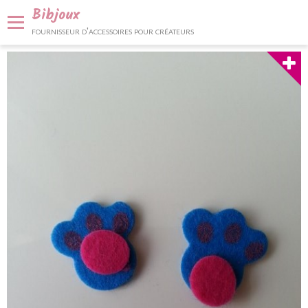
Bibjoux
fournisseur d'accessoires pour créateurs
Panier
0
Votre compte
Accueil
Fournitures et accessoires
Bijoux et décoration
Nos services
Contact