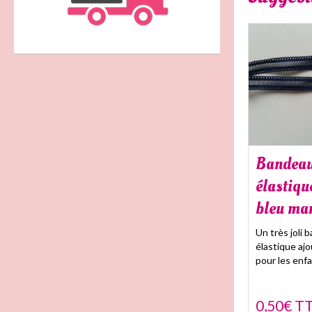
Bandea
élastiqu
bleu ma
Un très joli 
élastique ajo
pour les en
0,50€ T