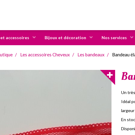
 et accessoires
Bijoux et décoration
Nos services
utique
Les accessoires Cheveux
Les bandeaux
Bandeau éla
Ban
Un très
Idéal p
largeu
En stoc
Disponib