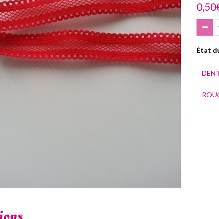
0,50
État du
DENT
ROU
ions