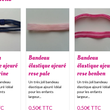
u
Bandeau
Bandeau
e ajouré
élastique ajouré
élastique ajou
rine
rose pale
rose bonbon
bandeau
Un très joli bandeau
Un très joli bandeau
uré Idéal
élastique ajouré Idéal
élastique ajouré Idéal
fants
pour les enfants
pour les enfants
largeur...
largeur...
TC
0,50€ TTC
0,50€ TTC