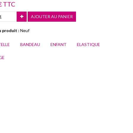
€ TTC
AJOUTER AU PANIER
 produit :
Neuf
ELLE
BANDEAU
ENFANT
ELASTIQUE
GE